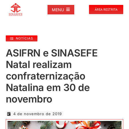
Ir
para
MENU
ÁREA RESTRITA
o
conteúdo
SOBRE
NOTÍCIAS
NOTÍCIAS
ASIFRN e SINASEFE
Natal realizam
PUBLICAÇÕES
confraternização
DOCUMENTOS
Natalina em 30 de
novembro
GALERIAS
4 de novembro de 2019
EVENTOS