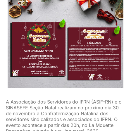
JURÍDICO
CLUBE
CONTATO
A Associação dos Servidores do IFRN (ASIF-RN) e o
SINASEFE Seção Natal realizam no próximo dia 30
de novembro a Confraternização Natalina dos
servidores sindicalizados e associados do IFRN. O
evento acontece a partir das 20h, no La Mouette