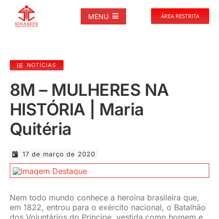
Ir
para
MENU
ÁREA RESTRITA
o
conteúdo
SOBRE
NOTÍCIAS
NOTÍCIAS
8M – MULHERES NA
HISTÓRIA | Maria
PUBLICAÇÕES
Quitéria
DOCUMENTOS
17 de março de 2020
GALERIAS
Nem todo mundo conhece a heroína brasileira que,
EVENTOS
em 1822, entrou para o exército nacional, o Batalhão
dos Voluntários do Príncipe, vestida como homem e