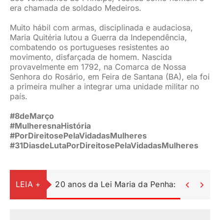
era chamada de soldado Medeiros.
JURÍDICO
Muito hábil com armas, disciplinada e audaciosa,
Maria Quitéria lutou a Guerra da Independência,
combatendo os portugueses resistentes ao
CLUBE
movimento, disfarçada de homem. Nascida
provavelmente em 1792, na Comarca de Nossa
Senhora do Rosário, em Feira de Santana (BA), ela foi
CONTATO
a primeira mulher a integrar uma unidade militar no
país.
#8deMarço
#MulheresnaHistória
#PorDireitosePelaVidadasMulheres
#31DiasdeLutaPorDireitosePelaVidadasMulheres
LEIA +
20 anos da Lei Maria da Penha: uma lei c

