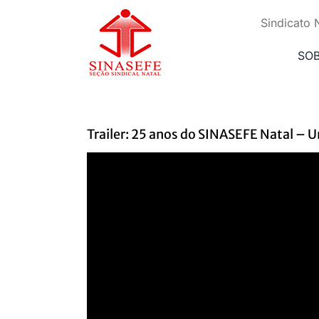
Ir
para
Sindicato 
o
conteúdo
SO
Trailer: 25 anos do SINASEFE Natal – U