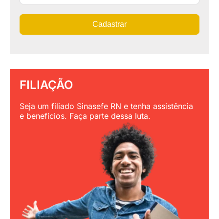
Cadastrar
FILIAÇÃO
Seja um filiado Sinasefe RN e tenha assistência
e benefícios. Faça parte dessa luta.