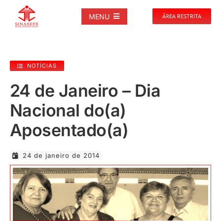
Ir
para
MENU
ÁREA RESTRITA
o
conteúdo
SOBRE
NOTÍCIAS
NOTÍCIAS
24 de Janeiro – Dia
Nacional do(a)
PUBLICAÇÕES
Aposentado(a)
DOCUMENTOS
24 de janeiro de 2014
GALERIAS
EVENTOS