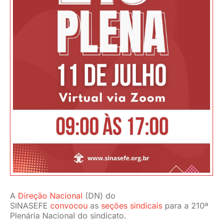
JURÍDICO
CLUBE
CONTATO
A
Direção Nacional
(DN) do
SINASEFE
convocou
as
seções sindicais
para a 210ª
Plenária Nacional do sindicato.