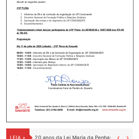
LEIA +
20 anos da Lei Maria da Penha: uma lei c

