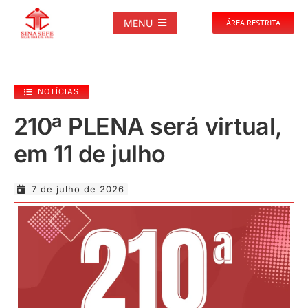
Ir
para
MENU
ÁREA RESTRITA
o
conteúdo
SOBRE
NOTÍCIAS
NOTÍCIAS
210ª PLENA será virtual,
em 11 de julho
PUBLICAÇÕES
7 de julho de 2026
DOCUMENTOS
GALERIAS
EVENTOS