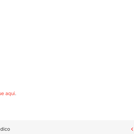
ue aqui
.
ídico
