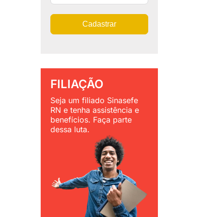
Cadastrar
FILIAÇÃO
Seja um filiado Sinasefe
RN e tenha assistência e
benefícios. Faça parte
dessa luta.