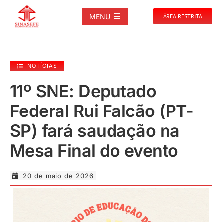
Ir
para
MENU
ÁREA RESTRITA
o
conteúdo
SOBRE
NOTÍCIAS
NOTÍCIAS
11º SNE: Deputado
Federal Rui Falcão (PT-
PUBLICAÇÕES
SP) fará saudação na
DOCUMENTOS
Mesa Final do evento
GALERIAS
20 de maio de 2026
EVENTOS