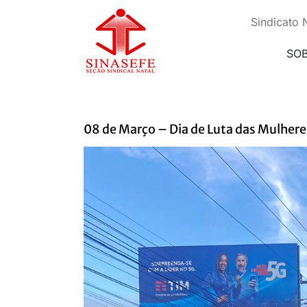
Ir
para
Sindicato 
o
conteúdo
SO
08 de Março – Dia de Luta das Mulhere
View
Larger
Image