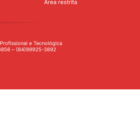
Área restrita
rofissional e Tecnológica
1-3856 – (84)99925-3892