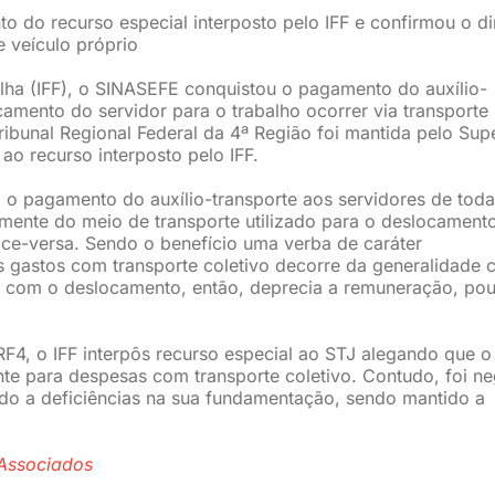
to do recurso especial interposto pelo IFF e confirmou o di
e veículo próprio
ilha (IFF), o SINASEFE conquistou o pagamento do auxílio-
amento do servidor para o trabalho ocorrer via transporte
ribunal Regional Federal da 4ª Região foi mantida pelo Sup
ao recurso interposto pelo IFF.
o pagamento do auxílio-transporte aos servidores de toda
mente do meio de transporte utilizado para o deslocament
 vice-versa. Sendo o benefício uma verba de caráter
s gastos com transporte coletivo decorre da generalidade
s com o deslocamento, então, deprecia a remuneração, po
RF4, o IFF interpôs recurso especial ao STJ alegando que o
ente para despesas com transporte coletivo. Contudo, foi n
do a deficiências na sua fundamentação, sendo mantido a
Associados