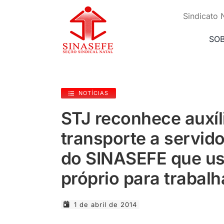
Ir
para
Sindicato 
o
conteúdo
SO
NOTÍCIAS
STJ reconhece auxíl
transporte a servid
do SINASEFE que u
próprio para trabalh
1 de abril de 2014