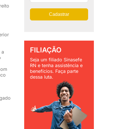
reito
Cadastrar
erior
FILIAÇÃO
 a
o
Seja um filiado Sinasefe
RN e tenha assistência e
 com
benefícios. Faça parte
uco
dessa luta.
egado