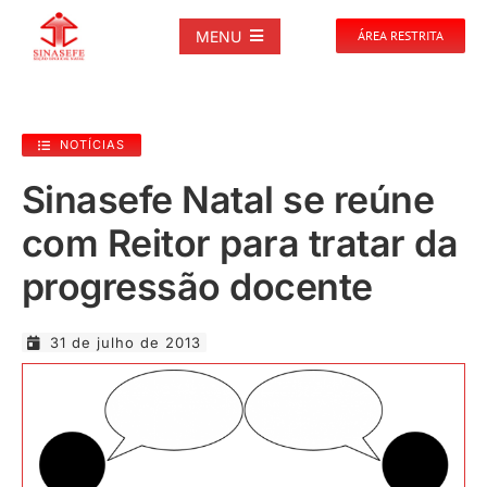
Ir
para
MENU
ÁREA RESTRITA
o
conteúdo
SOBRE
NOTÍCIAS
NOTÍCIAS
Sinasefe Natal se reúne
com Reitor para tratar da
PUBLICAÇÕES
progressão docente
DOCUMENTOS
31 de julho de 2013
GALERIAS
EVENTOS