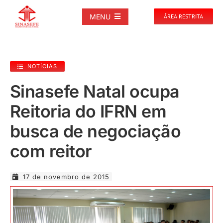
Ir
para
MENU
ÁREA RESTRITA
o
conteúdo
SOBRE
NOTÍCIAS
NOTÍCIAS
Sinasefe Natal ocupa
Reitoria do IFRN em
PUBLICAÇÕES
busca de negociação
DOCUMENTOS
com reitor
GALERIAS
17 de novembro de 2015
EVENTOS