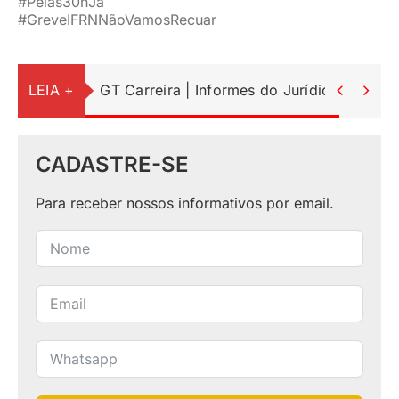
#Pelas30hJá
#GreveIFRNNãoVamosRecuar
LEIA +
GT Carreira | Informes do Jurídico


CADASTRE-SE
Para receber nossos informativos por email.