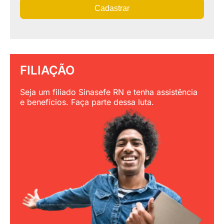
Cadastrar
FILIAÇÃO
Seja um filiado Sinasefe RN e tenha assistência
e benefícios. Faça parte dessa luta.