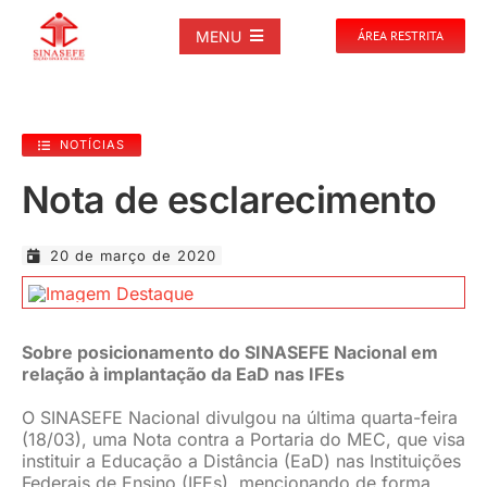
Ir
para
MENU
ÁREA RESTRITA
o
conteúdo
SOBRE
NOTÍCIAS
NOTÍCIAS
Nota de esclarecimento
PUBLICAÇÕES
20 de março de 2020
DOCUMENTOS
Sobre posicionamento do SINASEFE Nacional em
relação à implantação da EaD nas IFEs
GALERIAS
O SINASEFE Nacional divulgou na última quarta-feira
(18/03), uma Nota contra a Portaria do MEC, que visa
EVENTOS
instituir a Educação a Distância (EaD) nas Instituições
Federais de Ensino (IFEs), mencionando de forma