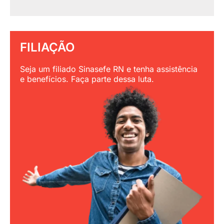
FILIAÇÃO
Seja um filiado Sinasefe RN e tenha assistência
e benefícios. Faça parte dessa luta.