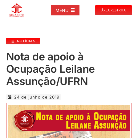
Ir
para
MENU
ÁREA RESTRITA
o
conteúdo
SOBRE
NOTÍCIAS
NOTÍCIAS
Nota de apoio à
Ocupação Leilane
PUBLICAÇÕES
Assunção/UFRN
DOCUMENTOS
24 de junho de 2019
GALERIAS
EVENTOS