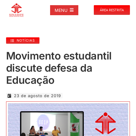
Ir
para
MENU
ÁREA RESTRITA
o
conteúdo
SOBRE
NOTÍCIAS
NOTÍCIAS
Movimento estudantil
discute defesa da
PUBLICAÇÕES
Educação
DOCUMENTOS
23 de agosto de 2019
GALERIAS
EVENTOS