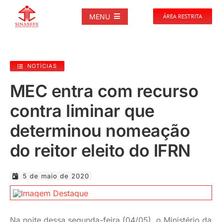
Ir
para
MENU
ÁREA RESTRITA
o
conteúdo
SOBRE
NOTÍCIAS
NOTÍCIAS
MEC entra com recurso
contra liminar que
PUBLICAÇÕES
determinou nomeação
DOCUMENTOS
do reitor eleito do IFRN
GALERIAS
5 de maio de 2020
EVENTOS
Na noite dessa segunda-feira (04/05), o Ministério da