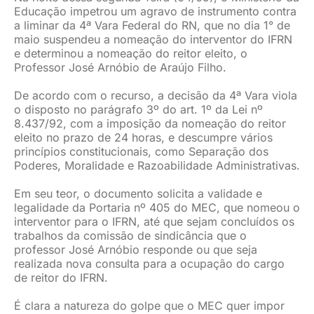
Educação impetrou um agravo de instrumento contra
JURÍDICO
a liminar da 4ª Vara Federal do RN, que no dia 1° de
maio suspendeu a nomeação do interventor do IFRN
e determinou a nomeação do reitor eleito, o
Professor José Arnóbio de Araújo Filho.
CLUBE
De acordo com o recurso, a decisão da 4ª Vara viola
o disposto no parágrafo 3º do art. 1º da Lei nº
CONTATO
8.437/92, com a imposição da nomeação do reitor
eleito no prazo de 24 horas, e descumpre vários
princípios constitucionais, como Separação dos
Poderes, Moralidade e Razoabilidade Administrativas.
Em seu teor, o documento solicita a validade e
legalidade da Portaria nº 405 do MEC, que nomeou o
interventor para o IFRN, até que sejam concluídos os
trabalhos da comissão de sindicância que o
professor José Arnóbio responde ou que seja
realizada nova consulta para a ocupação do cargo
de reitor do IFRN.
É clara a natureza do golpe que o MEC quer impor