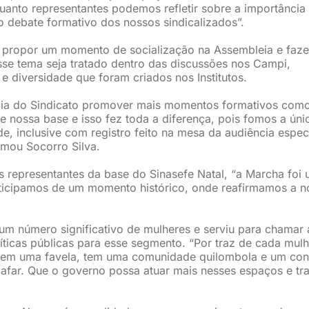
uanto representantes podemos refletir sobre a importância
o debate formativo dos nossos sindicalizados”.
 é propor um momento de socialização na Assembleia e faz
sse tema seja tratado dentro das discussões nos Campi,
e diversidade que foram criados nos Institutos.
cia do Sindicato promover mais momentos formativos com
e nossa base e isso fez toda a diferença, pois fomos a úni
e, inclusive com registro feito na mesa da audiência espec
rmou Socorro Silva.
 representantes da base do Sinasefe Natal, “a Marcha foi
ticipamos de um momento histórico, onde reafirmamos a n
um número significativo de mulheres e serviu para chamar 
íticas públicas para esse segmento. “Por traz de cada mulh
 tem uma favela, tem uma comunidade quilombola e um con
bafar. Que o governo possa atuar mais nesses espaços e tr