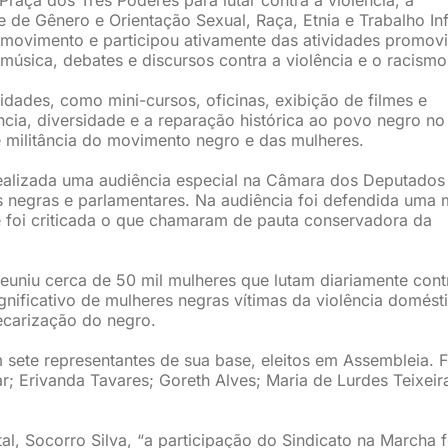
 de Gênero e Orientação Sexual, Raça, Etnia e Trabalho Inf
 movimento e participou ativamente das atividades promov
 música, debates e discursos contra a violência e o racismo
idades, como mini-cursos, oficinas, exibição de filmes e
ia, diversidade e a reparação histórica ao povo negro no
e militância do movimento negro e das mulheres.
alizada uma audiência especial na Câmara dos Deputado
 negras e parlamentares. Na audiência foi defendida uma 
e foi criticada o que chamaram de pauta conservadora da
uniu cerca de 50 mil mulheres que lutam diariamente cont
gnificativo de mulheres negras vítimas da violência domésti
recarização do negro.
 sete representantes de sua base, eleitos em Assembleia. 
ar; Erivanda Tavares; Goreth Alves; Maria de Lurdes Teixeir
l, Socorro Silva, “a participação do Sindicato na Marcha f