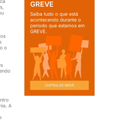
rca
GREVE
s,
ou
Saiba tudo o que está
acontecendo durante o
período que estamos em
GREVE.
ros
s
o o
es
vendo
CENTRAL DE GREVE
ntro
hia. A
e