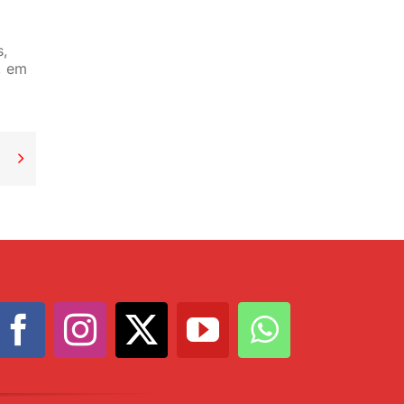
s,
, em
