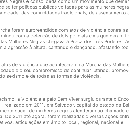
heres Negras é consolidada como um movimento que dema
e se ter políticas públicas voltadas para as mulheres negra
 cidade, das comunidades tradicionais, de assentamento 
archa foram surpreendidos com atos de violência contra as
rminou com a detenção de dois policiais civis que deram ti
das Mulheres Negras chegava à Praça dos Três Poderes. A
 a agressão à altura, cantando e dançando, afastando tod
s atos de violência que aconteceram na Marcha das Mulher
ariedade e o seu compromisso de continuar lutando, promo
do sexismo e de todas as formas de violência.
cismo, a Violência e pelo Bem Viver surgiu durante o Enco
I, realizado em 2011, em Salvador, capital do estado da Ba
vimento social de mulheres negras atenderam ao chamado e
a. De 2011 até agora, foram realizadas diversas ações entr
tivos, articulações em âmbito local, regional, nacional e