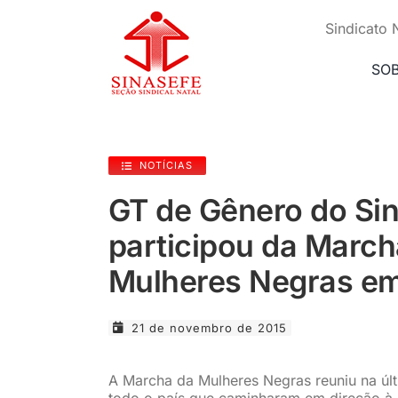
Ir
para
Sindicato 
o
conteúdo
SO
NOTÍCIAS
GT de Gênero do Sin
participou da March
Mulheres Negras em 
21 de novembro de 2015
A Marcha da Mulheres Negras reuniu na últi
todo o país que caminharam em direção à P