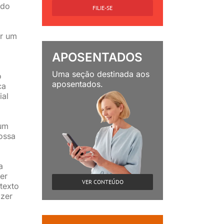
 do
FILIE-SE
er um
APOSENTADOS
Uma seção destinada aos
o
aposentados.
ca
ial
 um
ossa
a
er
VER CONTEÚDO
texto
azer