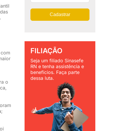
antil
idas
Cadastrar
.
FILIAÇÃO
s com
maior
Seja um filiado Sinasefe
RN e tenha assistência e
benefícios. Faça parte
dessa luta.
ra o
ca,
Foram
a;
oi