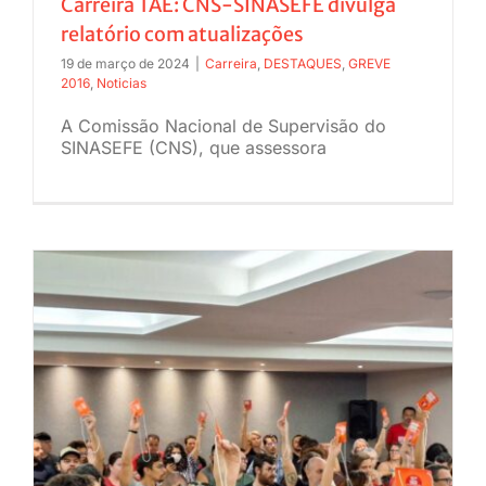
Carreira TAE: CNS-SINASEFE divulga
relatório com atualizações
19 de março de 2024
|
Carreira
,
DESTAQUES
,
GREVE
2016
,
Noticias
A Comissão Nacional de Supervisão do
SINASEFE (CNS), que assessora