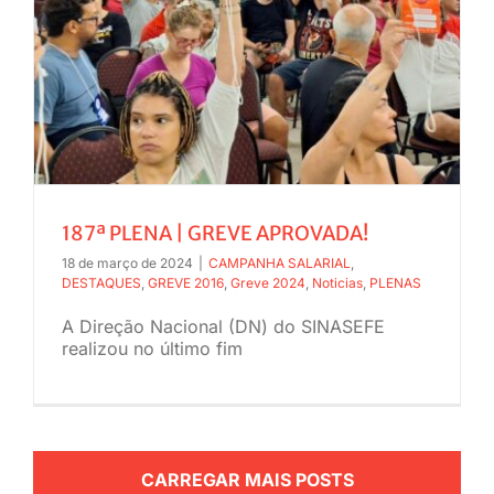
187ª PLENA | GREVE APROVADA!
18 de março de 2024
|
CAMPANHA SALARIAL
,
DESTAQUES
,
GREVE 2016
,
Greve 2024
,
Noticias
,
PLENAS
A Direção Nacional (DN) do SINASEFE
realizou no último fim
CARREGAR MAIS POSTS