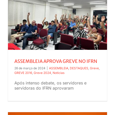
ASSEMBLEIA APROVA GREVE NO IFRN
26 de março de 2024
|
ASSEMBLEIA
,
DESTAQUES
,
Greve
,
GREVE 2016
,
Greve 2024
,
Noticias
Após intenso debate, os servidores e
servidoras do IFRN aprovaram