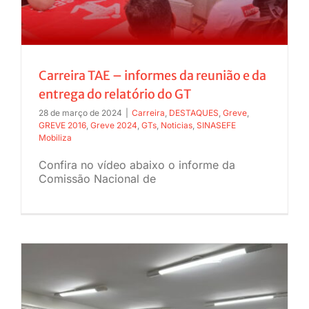
Carreira TAE – informes da reunião e da
entrega do relatório do GT
28 de março de 2024
|
Carreira
,
DESTAQUES
,
Greve
,
GREVE 2016
,
Greve 2024
,
GTs
,
Noticias
,
SINASEFE
Mobiliza
Confira no vídeo abaixo o informe da
Comissão Nacional de