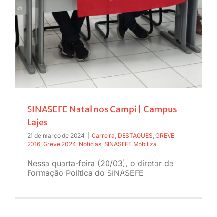
SINASEFE Natal nos Campi | Campus
Lajes
21 de março de 2024
|
Carreira
,
DESTAQUES
,
GREVE
2016
,
Greve 2024
,
Noticias
,
SINASEFE Mobiliza
Nessa quarta-feira (20/03), o diretor de
Formação Política do SINASEFE