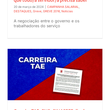
que todo/a servidor/a precisa saber
20 de março de 2024
|
CAMPANHA SALARIAL
,
DESTAQUES
,
Greve
,
GREVE 2016
,
Noticias
A negociação entre o governo e os
trabalhadores do serviço