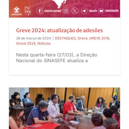
JURÍDICO
CLUBE
Greve 2024: atualização de adesões
28 de março de 2024
|
DESTAQUES
,
Greve
,
GREVE 2016
,
Greve 2024
,
Noticias
CONTATO
Nesta quarta-feira (27/03), a Direção
Nacional do SINASEFE atualiza a
a