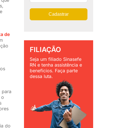
s,
 e
Cadastrar
ta de
am
ação
FILIAÇÃO
Seja um filiado Sinasefe
RN e tenha assistência e
 os
benefícios. Faça parte
dessa luta.
a para
 o
s
ores
ia do