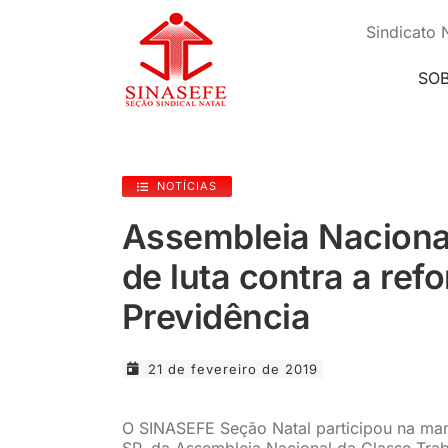
Ir
para
Sindicato 
o
conteúdo
SO
NOTÍCIAS
Assembleia Naciona
de luta contra a ref
Previdência
21 de fevereiro de 2019
O SINASEFE Seção Natal participou na man
SP, da Assembleia Nacional da Classe Trab