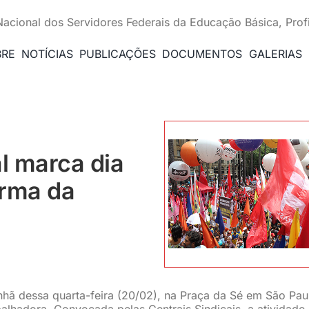
Nacional dos Servidores Federais da Educação Básica, Prof
BRE
NOTÍCIAS
PUBLICAÇÕES
DOCUMENTOS
GALERIAS
l marca dia
orma da
hã dessa quarta-feira (20/02), na Praça da Sé em São Pau
alhadora. Convocada pelas Centrais Sindicais, a atividade