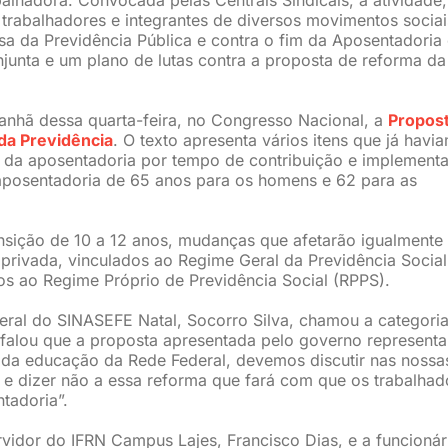
trabalhadores e integrantes de diversos movimentos sociai
sa da Previdência Pública e contra o fim da Aposentadoria
junta e um plano de lutas contra a proposta de reforma da
anhã dessa quarta-feira, no Congresso Nacional, a
Propos
da Previdência
. O texto apresenta vários itens que já havi
m da aposentadoria por tempo de contribuição e implement
aposentadoria de 65 anos para os homens e 62 para as
sição de 10 a 12 anos, mudanças que afetarão igualmente
a privada, vinculados ao Regime Geral da Previdência Social
dos ao Regime Próprio de Previdência Social (RPPS).
eral do SINASEFE Natal, Socorro Silva, chamou a categori
 falou que a proposta apresentada pelo governo representa
 da educação da Rede Federal, devemos discutir nas nossa
ir e dizer não a essa reforma que fará com que os trabalhad
tadoria”.
idor do IFRN Campus Lajes, Francisco Dias, e a funcionár