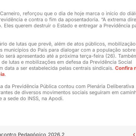
 Carneiro, reforçou que o dia de hoje marca o início do diá
evidência e contra o fim da aposentadoria. “A extrema dire
. Eles querem destruir o Estado e entregar a Previdência p
rio de lutas que prevê, além de atos públicos, mobilização
 os municípios do País para dialogar com a população sobre
io será apresentado até a próxima terça-feira (26). Também
l de lutas e mobilizações em defesa da Previdência Social
 data a ser estabelecida pelas centrais sindicais.
Confira 
ia
.
a da Previdência Pública contou com Plenária Deliberativa
egrantes de diversos movimentos sociais seguiram em camin
 a sede do INSS, na Apodi.
Encontro Pedagógico 2026.2
