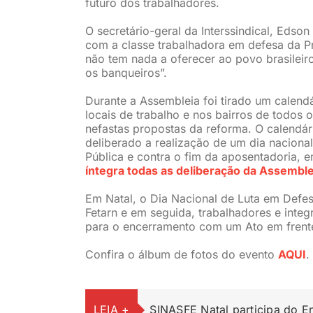
futuro dos trabalhadores.
O secretário-geral da Interssindical, Edson
com a classe trabalhadora em defesa da Pr
não tem nada a oferecer ao povo brasileiro
os banqueiros”.
Durante a Assembleia foi tirado um calendá
locais de trabalho e nos bairros de todos
nefastas propostas da reforma. O calendár
deliberado a realização de um dia naciona
Pública e contra o fim da aposentadoria, em
íntegra todas as deliberação da Assemble
Em Natal, o Dia Nacional de Luta em Defes
Fetarn e em seguida, trabalhadores e int
para o encerramento com um Ato em frente
Confira o álbum de fotos do evento
AQUI
.
LEIA +
SINASFE Natal participa do 