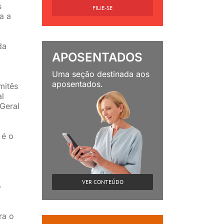
s
FILIE-SE
a a
da
APOSENTADOS
Uma seção destinada aos
aposentados.
mitês
al
Geral
 é o
VER CONTEÚDO
o
ra o