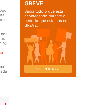
GREVE
logo
Saiba tudo o que está
ita
acontecendo durante o
ara
período que estamos em
GREVE.
 nos
 as
 foi
na
 na
CENTRAL DE GREVE
hada
