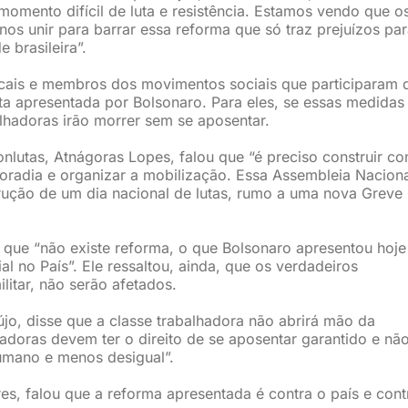
 momento difícil de luta e resistência. Estamos vendo que o
os unir para barrar essa reforma que só traz prejuízos par
 brasileira”.
icais e membros dos movimentos sociais que participaram 
a apresentada por Bolsonaro. Para eles, se essas medidas
lhadoras irão morrer sem se aposentar.
nlutas, Atnágoras Lopes, falou que “é preciso construir co
moradia e organizar a mobilização. Essa Assembleia Nacion
trução de um dia nacional de lutas, rumo a uma nova Greve 
e que “não existe reforma, o que Bolsonaro apresentou hoje
l no País”. Ele ressaltou, ainda, que os verdadeiros
ilitar, não serão afetados.
újo, disse que a classe trabalhadora não abrirá mão da
adoras devem ter o direito de se aposentar garantido e nã
umano e menos desigual”.
res, falou que a reforma apresentada é contra o país e cont