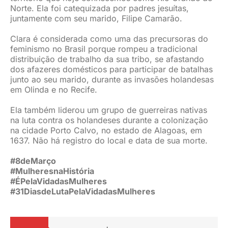
Norte. Ela foi catequizada por padres jesuítas,
JURÍDICO
juntamente com seu marido, Filipe Camarão.
Clara é considerada como uma das precursoras do
feminismo no Brasil porque rompeu a tradicional
CLUBE
distribuição de trabalho da sua tribo, se afastando
dos afazeres domésticos para participar de batalhas
junto ao seu marido, durante as invasões holandesas
CONTATO
em Olinda e no Recife.
Ela também liderou um grupo de guerreiras nativas
na luta contra os holandeses durante a colonização
na cidade Porto Calvo, no estado de Alagoas, em
1637. Não há registro do local e data de sua morte.
#8deMarço
#MulheresnaHistória
#ÉPelaVidadasMulheres
#31DiasdeLutaPelaVidadasMulheres