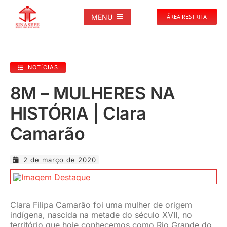
Ir
para
MENU
ÁREA RESTRITA
o
conteúdo
SOBRE
NOTÍCIAS
NOTÍCIAS
8M – MULHERES NA
HISTÓRIA | Clara
PUBLICAÇÕES
Camarão
DOCUMENTOS
2 de março de 2020
GALERIAS
Clara Filipa Camarão foi uma mulher de origem
EVENTOS
indígena, nascida na metade do século XVII, no
território que hoje conhecemos como Rio Grande do