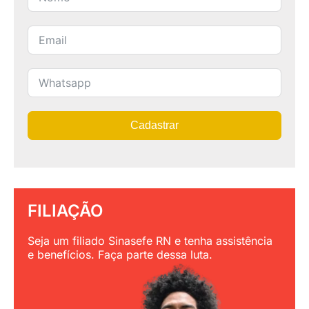
Cadastrar
FILIAÇÃO
Seja um filiado Sinasefe RN e tenha assistência
e benefícios. Faça parte dessa luta.