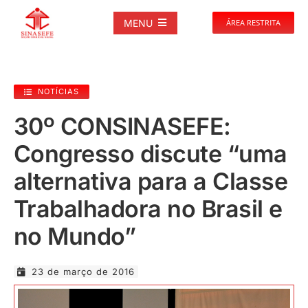
Ir
para
MENU
ÁREA RESTRITA
o
conteúdo
SOBRE
NOTÍCIAS
NOTÍCIAS
30º CONSINASEFE:
Congresso discute “uma
PUBLICAÇÕES
alternativa para a Classe
DOCUMENTOS
Trabalhadora no Brasil e
no Mundo”
GALERIAS
23 de março de 2016
EVENTOS